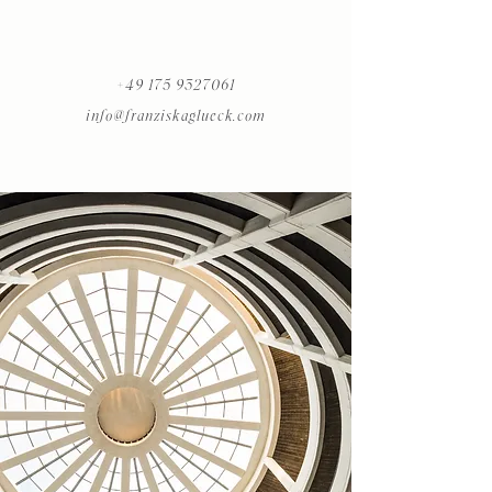
+49 175 9327061
info@franziskaglueck.com