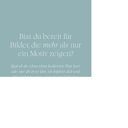
Bist du bereit für
Bilder, die
mehr
als nur
ein Motiv zeigen?
Egal ob du schon einen konkreten Plan hast
oder nur die erste Idee, ich begleite dich und
dein Anliegen gern – vom ersten Gedanken
bis zum fertigen Ergebnis.
NACHRICHT SCHREIBEN