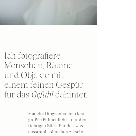
Ich fotografiere
Menschen, Räume
und Objekte mit
einem feinen Gespür
für das
Gefühl
dahinter.
Manche Dinge brauchen kein
großes Bühnenlicht – nur den
richtigen Blick. Für das, was
ausstrahlt, ohne laut zu sein.